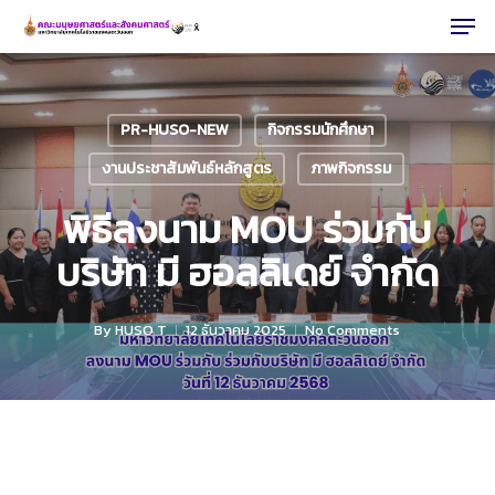
Men
Skip
to
Close
main
Menu
content
PR-HUSO-NEW
กิจกรรมนักศึกษา
งานประชาสัมพันธ์หลักสูตร
ภาพกิจกรรม
พิธีลงนาม MOU ร่วมกับ
บริษัท มี ฮอลลิเดย์ จำกัด
By
HUSO T
12 ธันวาคม 2025
No Comments